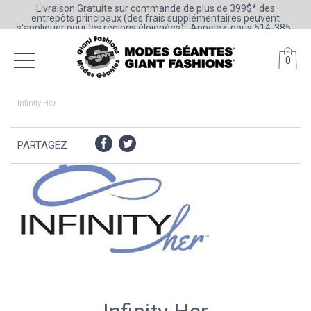
Livraison Gratuite sur commande de plus de 399$* des
entrepôts principaux (des frais supplémentaires peuvent
s'appliquer pour les régions éloignées) . Appelez-nous 514-385-
6205 ou 1-800-361-0777
0
Infinity Her
PARTAGEZ