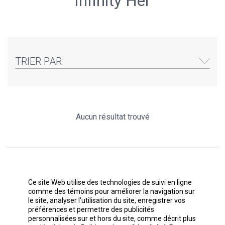
Infinity Her
TRIER PAR
Aucun résultat trouvé
Inscrivez-vous à Notre
Ce site Web utilise des technologies de suivi en ligne
comme des témoins pour améliorer la navigation sur
Infolettre
le site, analyser l'utilisation du site, enregistrer vos
préférences et permettre des publicités
Découvrez les nouveautés et restez
personnalisées sur et hors du site, comme décrit plus