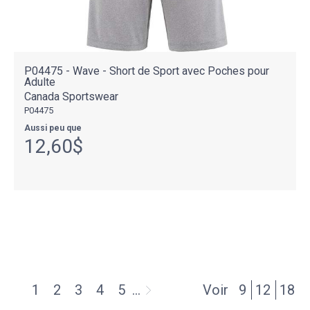
P04475 - Wave - Short de Sport avec Poches pour
Adulte
Canada Sportswear
P04475
Aussi peu que
12,60$
1
2
3
4
5
…
Voir
9
12
18