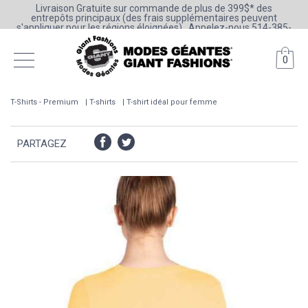
Livraison Gratuite sur commande de plus de 399$* des
entrepôts principaux (des frais supplémentaires peuvent
s'appliquer pour les régions éloignées) . Appelez-nous 514-385-
6205 ou 1-800-361-0777
0
T-Shirts - Premium
T-shirts
T-shirt idéal pour femme
PARTAGEZ