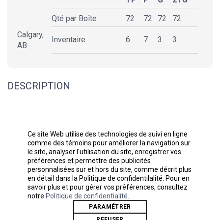
Qté par Boîte
72
72
72
72
Calgary,
Inventaire
6
7
3
3
AB
DESCRIPTION
4 oz./yd², 60/40 coton peigné filé à l'anneau/polyester, 30
fils
Tissu lavé
Ce site Web utilise des technologies de suivi en ligne
Col en côte 1x1 bébé avec surpiqûre à l'avant
comme des témoins pour améliorer la navigation sur
le site, analyser l'utilisation du site, enregistrer vos
Ourlet auto 3/8" de l'épaule à l'épaule
préférences et permettre des publicités
Coutures latérales
personnalisées sur et hors du site, comme décrit plus
Étiquette détachable
en détail dans la Politique de confidentilalité. Pour en
savoir plus et pour gérer vos préférences, consultez
Ce produit répond à la sous-catégorie de Style Durable
notre
Politique de confidentialité
.
suivante :
PARAMÉTRER
REFUSER