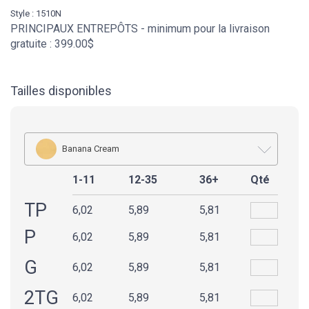
Style : 1510N
PRINCIPAUX ENTREPÔTS - minimum pour la livraison
gratuite : 399.00$
Tailles disponibles
Banana Cream
1-11
12-35
36+
Qté
TP
6,02
5,89
5,81
P
6,02
5,89
5,81
G
6,02
5,89
5,81
2TG
6,02
5,89
5,81