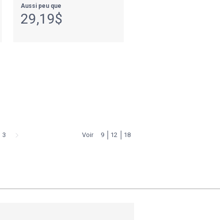
Aussi peu que
29,19$
3
Voir
9
12
18