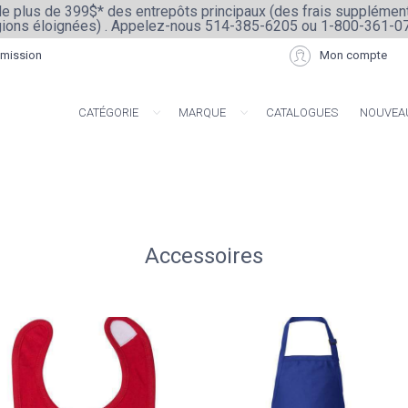
e plus de 399$* des entrepôts principaux (des frais supplément
gions éloignées) . Appelez-nous 514-385-6205 ou 1-800-361-0
mission
Mon compte
CATÉGORIE
MARQUE
CATALOGUES
NOUVEA
T-SHIRTS MANCHES LONGUES
POLAIRE - PREMIUM - CAPUCHE
FLEECE - PREMIUM - ÉQUIPAGE
ARTISAN COLLE
Accessoires