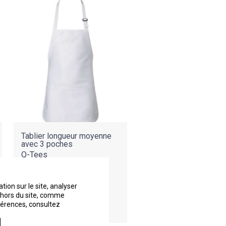
Tablier longueur moyenne
avec 3 poches
Q-Tees
Q4250
Aussi peu que
ion sur le site, analyser
7,80$
t hors du site, comme
éférences, consultez