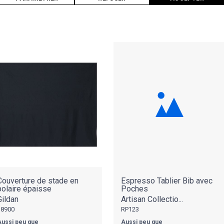
Couverture de stade en
Espresso Tablier Bib avec
polaire épaisse
Poches
Gildan
Artisan Collectio...
18900
RP123
ussi peu que
Aussi peu que