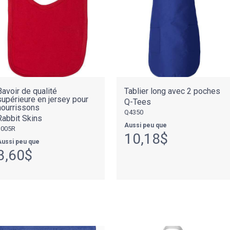
Bavoir de qualité
Tablier long avec 2 poches
supérieure en jersey pour
Q-Tees
nourrissons
Q4350
Rabbit Skins
Aussi peu que
1005R
10,18$
ussi peu que
3,60$