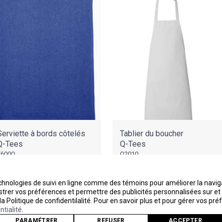
Serviette à bords côtelés
Tablier du boucher
Q-Tees
Q-Tees
T600Q
Q2010
ussi peu que
Aussi peu que
2,62$
7,74$
echnologies de suivi en ligne comme des témoins pour améliorer la navigat
egistrer vos préférences et permettre des publicités personnalisées sur e
 la Politique de confidentilalité. Pour en savoir plus et pour gérer vos pr
ntialité
.
PARAMÉTRER
REFUSER
ACCEPTER